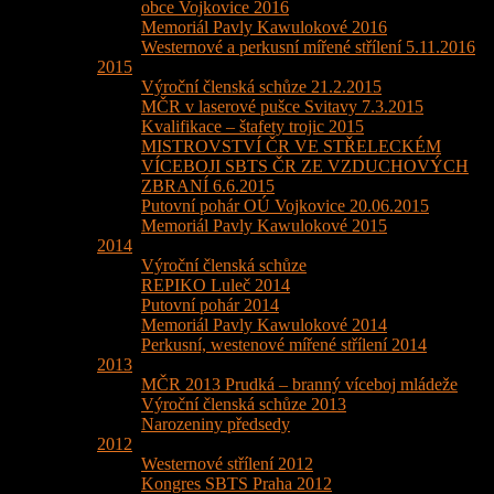
obce Vojkovice 2016
Memoriál Pavly Kawulokové 2016
Westernové a perkusní mířené střílení 5.11.2016
2015
Výroční členská schůze 21.2.2015
MČR v laserové pušce Svitavy 7.3.2015
Kvalifikace – štafety trojic 2015
MISTROVSTVÍ ČR VE STŘELECKÉM
VÍCEBOJI SBTS ČR ZE VZDUCHOVÝCH
ZBRANÍ 6.6.2015
Putovní pohár OÚ Vojkovice 20.06.2015
Memoriál Pavly Kawulokové 2015
2014
Výroční členská schůze
REPIKO Luleč 2014
Putovní pohár 2014
Memoriál Pavly Kawulokové 2014
Perkusní, westenové mířené střílení 2014
2013
MČR 2013 Prudká – branný víceboj mládeže
Výroční členská schůze 2013
Narozeniny předsedy
2012
Westernové střílení 2012
Kongres SBTS Praha 2012