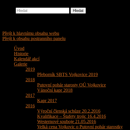
Hledat
Střelecký klub SBTS Vojkovice
sbts-vojkovice
Hlavní navigační menu
Přejít k hlavnímu obsahu webu
Přejít k obsahu postranního panelu
Úvod
Historie
Kalendář akcí
Galerie
2019
Přeborník SBTS Vojkovice 2019
2018
Putovní pohár starosty OÚ Vojkovice
Vánoční kapr 2018
2017
Kapr 2017
2016
Výroční členská schůze 20.2.2016
Kvalifikace – Štafety trojic 16.4.2016
Westernové souboje 21.05.2016
Velká cena Vojkovic o Putovní pohár starostky