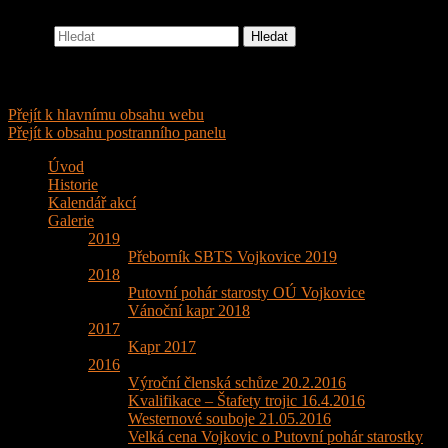
Hledat
Střelecký klub SBTS Vojkovice
sbts-vojkovice
Hlavní navigační menu
Přejít k hlavnímu obsahu webu
Přejít k obsahu postranního panelu
Úvod
Historie
Kalendář akcí
Galerie
2019
Přeborník SBTS Vojkovice 2019
2018
Putovní pohár starosty OÚ Vojkovice
Vánoční kapr 2018
2017
Kapr 2017
2016
Výroční členská schůze 20.2.2016
Kvalifikace – Štafety trojic 16.4.2016
Westernové souboje 21.05.2016
Velká cena Vojkovic o Putovní pohár starostky