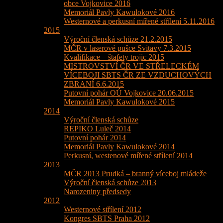
obce Vojkovice 2016
Memoriál Pavly Kawulokové 2016
Westernové a perkusní mířené střílení 5.11.2016
2015
Výroční členská schůze 21.2.2015
MČR v laserové pušce Svitavy 7.3.2015
Kvalifikace – štafety trojic 2015
MISTROVSTVÍ ČR VE STŘELECKÉM
VÍCEBOJI SBTS ČR ZE VZDUCHOVÝCH
ZBRANÍ 6.6.2015
Putovní pohár OÚ Vojkovice 20.06.2015
Memoriál Pavly Kawulokové 2015
2014
Výroční členská schůze
REPIKO Luleč 2014
Putovní pohár 2014
Memoriál Pavly Kawulokové 2014
Perkusní, westenové mířené střílení 2014
2013
MČR 2013 Prudká – branný víceboj mládeže
Výroční členská schůze 2013
Narozeniny předsedy
2012
Westernové střílení 2012
Kongres SBTS Praha 2012